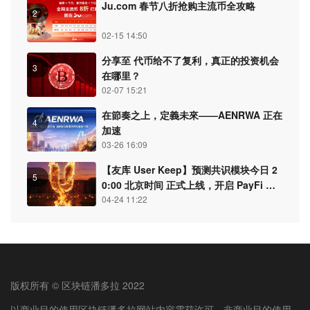
Ju.com 春节八折抢购主流币全攻略
2
02-15 14:50
分享至 代币给不了复利，真正的投资机会
3
在哪里？
02-07 15:21
在節奏之上，定義未來——AENRWA 正在
4
加速
03-26 16:09
【友库 User Keep】预测共识模块今日 2
5
0:00 北京时间 正式上线，开启 PayFi 认
知结算新纪元
04-24 11:22
版权所有 © 区块链潘多拉 2022
以商业目的使用区块链潘多拉网站内容需获许可。非商业目的使用