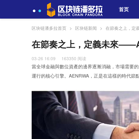
首页
区块链潘多拉首页
>
区块链新闻
>
在節奏之上，定義
在節奏之上，定義未來——A
03-26 16:09
163350 阅读
當全球金融與數位資產的邊界逐漸消融，市場需要的
運行的核心引擎。AENRWA，正是在這樣的時代節