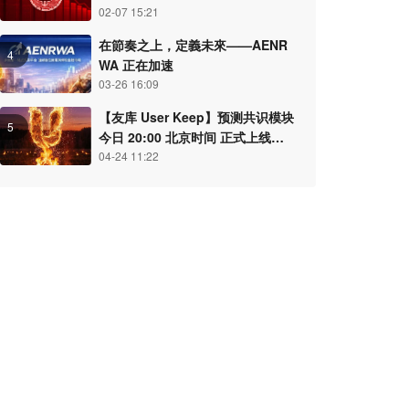
02-07 15:21
在節奏之上，定義未來——AENR
4
WA 正在加速
03-26 16:09
【友库 User Keep】预测共识模块
5
今日 20:00 北京时间 正式上线，
开启 PayFi 认知结算新纪元
04-24 11:22