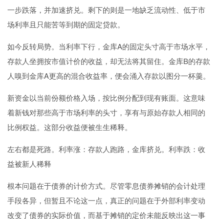
一步跌落，并加速挤兑。剩下的则是一地缺乏流动性、低于市
场利率且只能苦等到期的固定贷款。
如今反转局势。当利率下行，金库A的固定头寸高于市场水平，
存款人坐拥按市值计价的收益，却无法将其留住。金库B的存款
人嗅到金库A更高的混合收益率，便会涌入存款以图分一杯羹。
新资金以当前份额价格入场，按比例分配到现有账面。这意味
着新钱对那些高于市场利率的头寸，享有与原始存款人相同的
比例权益。这部分收益便被生生稀释。
左右都是死路。利率涨：存款人跑路，金库挤兑。利率跌：收
益被新人稀释
根本问题在于债券的计价方式。尽管零息债券摊销的会计处理
手段各异，但暂且不论这一点，真正的问题在于外部利率变动
改变了债券的实际价值，而基于摊销的定价未能反映出这一事