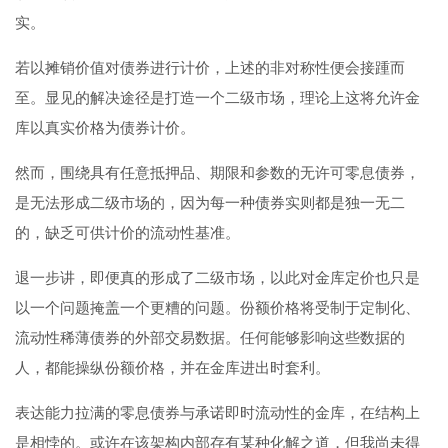
实。
若以摊销价值对债券进行计价，上述的非对称性便会接踵而
至。显见的解决途径是打造一个二级市场，理论上这将允许金
库以真实价格为债券计价。
然而，围绕具有任意抵押品、期限和参数的无许可零息债券，
是无法形成二级市场的，因为每一种债券实则都是独一无二
的，缺乏可供计价的流动性基准。
退一步讲，即便真的形成了二级市场，以此对金库定价也只是
以一个问题掩盖一个更糟的问题。份额价格将受制于定制化、
流动性稀薄债券的外部交易数据。任何能够影响这些数据的
人，都能操纵份额价格，并在金库进出时套利。
表达能力拉满的零息债券与承诺即时流动性的金库，在结构上
是相悖的。或许在该架构内部存有某种化解之道，但我尚未得